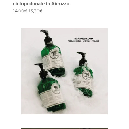
ciclopedonale in Abruzzo
Il
Il
14,00
€
13,30
€
prezzo
prezzo
originale
attuale
era:
è:
14,00€.
13,30€.