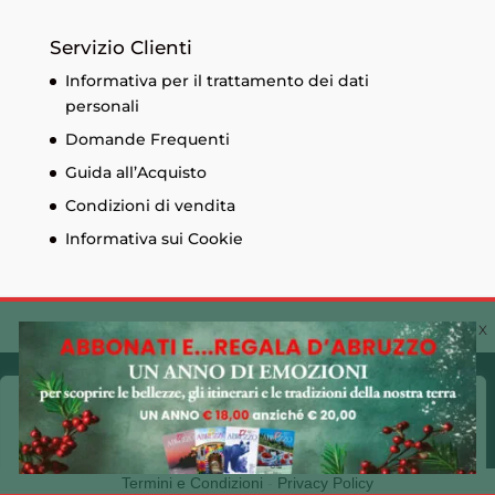
Servizio Clienti
Informativa per il trattamento dei dati
personali
Domande Frequenti
Guida all’Acquisto
Condizioni di vendita
Informativa sui Cookie
© Edizioni Menabò. Iscrizione al registro delle
Cookie Policy 🍪
imprese di Chieti n. 93573 - Capitale sociale
30.600,00 € - P.I. 01525690697 Made by
CLAC!
Utilizziamo i cookie sul nostro sito Web per offrirti
l'esperienza più pertinente ricordando le tue preferenze
Termini e Condizioni
-
Privacy Policy