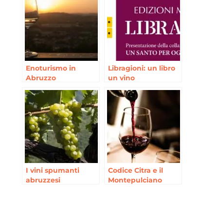
Enoturismo in
Libragioni: un libro
Abruzzo
un vino
I vini spumanti
Codice Citra e il
abruzzesi
Montepulciano
D’Abruzzo DOC