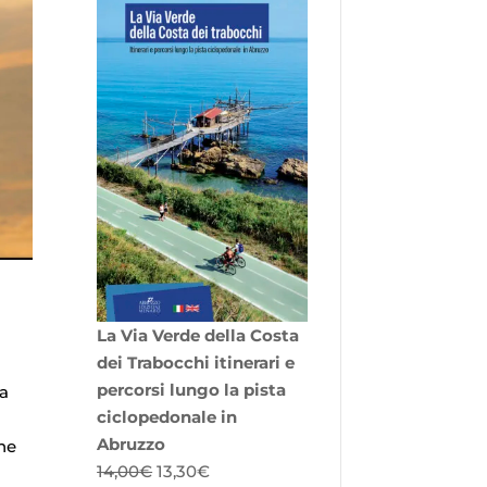
La Via Verde della Costa
dei Trabocchi itinerari e
percorsi lungo la pista
la
ciclopedonale in
Abruzzo
he
Il
Il
14,00
€
13,30
€