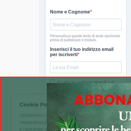
Cookie Policy 🍪
Utilizziamo i cookie sul nostro sito Web per offrirti
l'esperienza più pertinente ricordando le tue preferenz
e ripetendo le visite. Cliccando su "Accetta tutto",