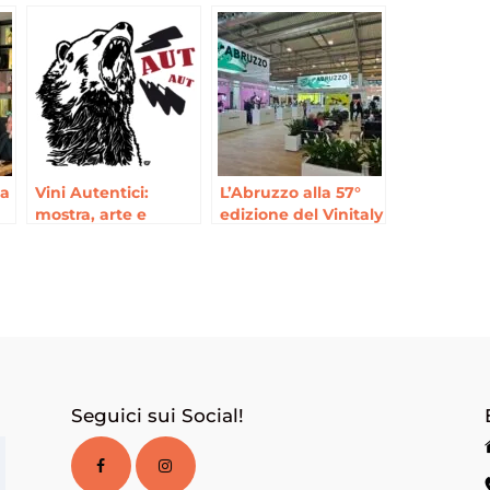
la
Vini Autentici:
L’Abruzzo alla 57°
mostra, arte e
edizione del Vinitaly
mercato del vino
di Verona
artigianale in
Abruzzo, 8, 9 e 10
giugno a
Capestrano
Seguici sui Social!