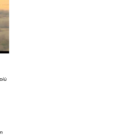
più
,
un