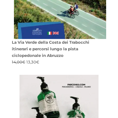
La Via Verde della Costa dei Trabocchi
itinerari e percorsi lungo la pista
ciclopedonale in Abruzzo
Il
Il
14,00
€
13,30
€
prezzo
prezzo
originale
attuale
era:
è:
14,00€.
13,30€.