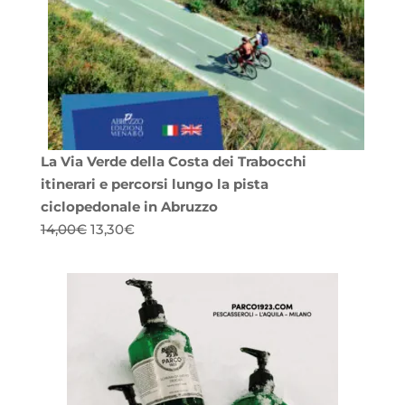
La Via Verde della Costa dei Trabocchi
itinerari e percorsi lungo la pista
ciclopedonale in Abruzzo
Il
Il
14,00
€
13,30
€
prezzo
prezzo
originale
attuale
era:
è:
14,00€.
13,30€.