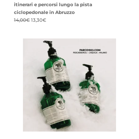
itinerari e percorsi lungo la pista
ciclopedonale in Abruzzo
Il
Il
14,00
€
13,30
€
prezzo
prezzo
originale
attuale
era:
è:
14,00€.
13,30€.