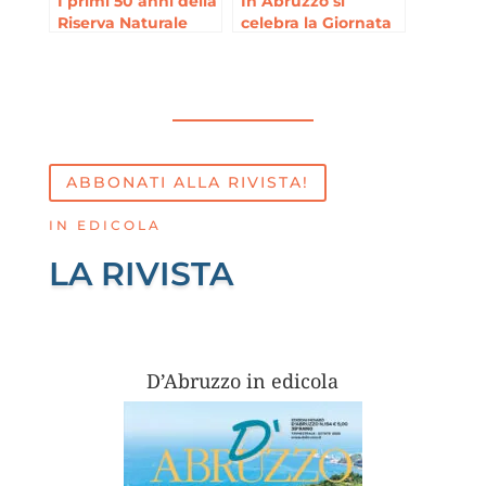
I primi 50 anni della
In Abruzzo si
Riserva Naturale
celebra la Giornata
Statale “Valle
mondiale dei
dell’Orfento”
legumi
ABBONATI ALLA RIVISTA!
IN EDICOLA
LA RIVISTA
D’Abruzzo in edicola