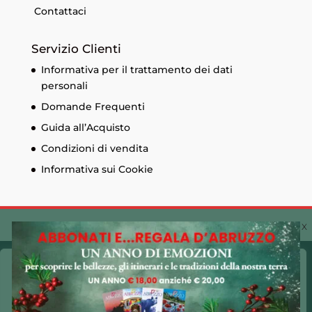
Contattaci
Servizio Clienti
Informativa per il trattamento dei dati
personali
Domande Frequenti
Guida all’Acquisto
Condizioni di vendita
Informativa sui Cookie
© Edizioni Menabò. Iscrizione al registro delle
Cookie Policy 🍪
imprese di Chieti n. 93573 - Capitale sociale
30.600,00 € - P.I. 01525690697 Made by
CLAC!
Utilizziamo i cookie sul nostro sito Web per offrirti