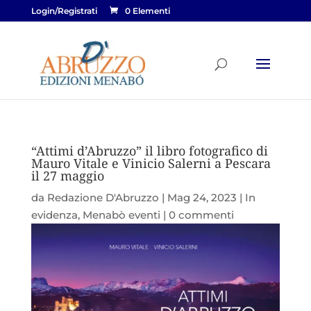
Login/Registrati
0 Elementi
“Attimi d’Abruzzo” il libro fotografico di
Mauro Vitale e Vinicio Salerni a Pescara
il 27 maggio
da
Redazione D'Abruzzo
|
Mag 24, 2023
|
In
evidenza
,
Menabò eventi
|
0 commenti