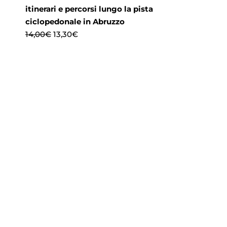
itinerari e percorsi lungo la pista
ciclopedonale in Abruzzo
Il
Il
14,00
€
13,30
€
prezzo
prezzo
originale
attuale
era:
è:
14,00€.
13,30€.