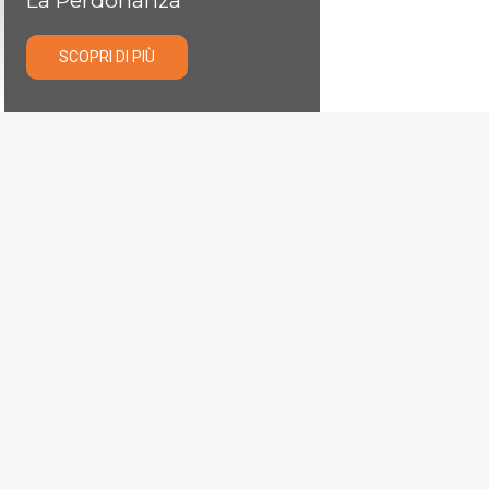
La Perdonanza
SCOPRI DI PIÙ
LE COLLANE
Novità Edizioni Menabò
SCOPRI TUTTE LE COLLANE
CARMINE BARONE
DIVAGAZIONI