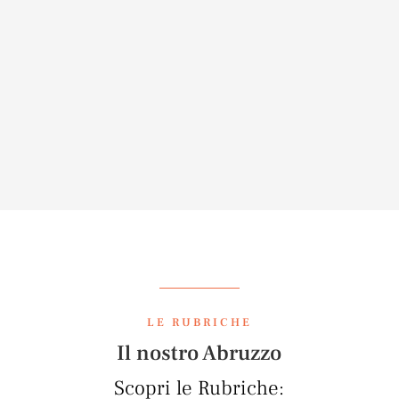
mostra “Il maestro di
Campo di Giove”
25 MAGGIO 2023
arte; sant'eustachio;
LE RUBRICHE
Il nostro Abruzzo
Scopri le Rubriche: