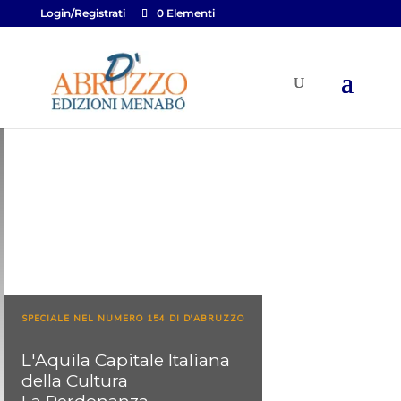
Login/Registrati
0 Elementi
SPECIALE NEL NUMERO 154 DI D'ABRUZZO
L'Aquila Capitale Italiana
della Cultura