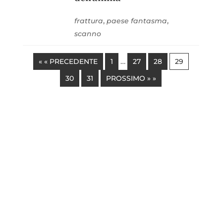
,
,
frattura
paese fantasma
scanno
…
« « PRECEDENTE
1
27
28
29
30
31
PROSSIMO » »
“
L’Abruzzo è stato, attraverso i secoli,
prevalentemente una creazione di
santi e di lavoratori. Dopo averne